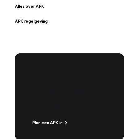
Alles over APK
APK regelgeving
APK Keuring bij
Vakgarage!
Is het weer tijd voor de jaarlijkse APK? Ga
snel naar Vakgarage bij u in de buurt, en ga
zonder zorgen de weg op!
Plan een APK in