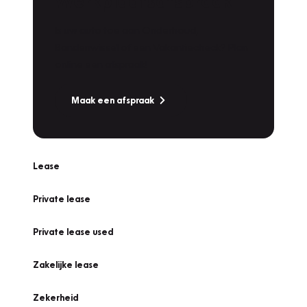
Werkplaatsafspraak
Is uw auto toe aan Onderhoud,
Bandenwissel of een Vakantiecheck? Plan
online een afspraak!
Maak een afspraak
Lease
Private lease
Private lease used
Zakelijke lease
Zekerheid