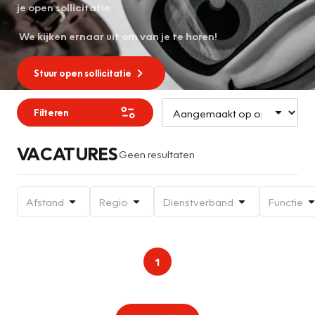
je open sollicitatie.
We kijken ernaar uit om van je te horen!
Stuur open sollicitatie
Filteren
VACATURES
Geen resultaten
Afstand
Regio
Dienstverband
Functie
1