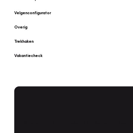
Velgenconfigurator
Overig
Trekhaken
Vakantiecheck
Plan een
Werkplaatsafspraak
Is uw auto toe aan Onderhoud, Bandenwissel of een Va