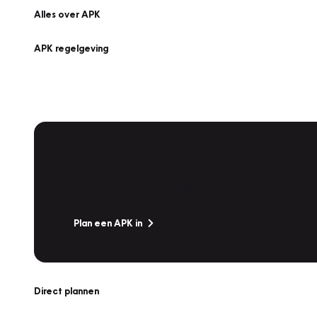
Alles over APK
APK regelgeving
APK Keuring bij Vakgarage!
Is het weer tijd voor de jaarlijkse APK? Ga snel naar V
Plan een APK in
Direct plannen