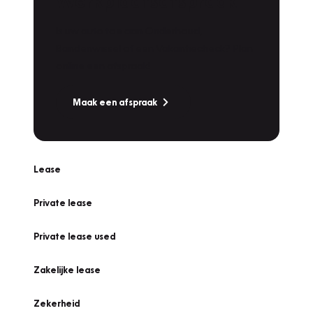
Werkplaatsafspraak
Is uw auto toe aan Onderhoud,
Bandenwissel of een Vakantiecheck? Plan
online een afspraak!
Maak een afspraak
Lease
Private lease
Private lease used
Zakelijke lease
Zekerheid