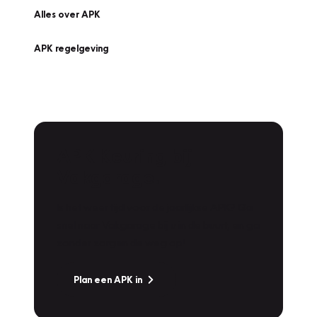
Alles over APK
APK regelgeving
APK Keuring bij
Vakgarage!
Is het weer tijd voor de jaarlijkse APK? Ga
snel naar Vakgarage bij u in de buurt, en ga
zonder zorgen de weg op!
Plan een APK in