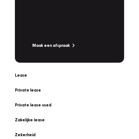
Werkplaatsafspraak
Is uw auto toe aan Onderhoud,
Bandenwissel of een Vakantiecheck? Plan
online een afspraak!
Maak een afspraak
Lease
Private lease
Private lease used
Zakelijke lease
Zekerheid