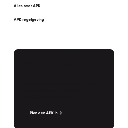
Alles over APK
APK regelgeving
APK Keuring bij
Vakgarage!
Is het weer tijd voor de jaarlijkse APK? Ga
snel naar Vakgarage bij u in de buurt, en ga
zonder zorgen de weg op!
Plan een APK in