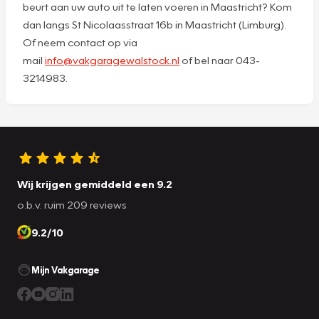
beurt aan uw auto uit te laten voeren in Maastricht? Kom
dan langs St Nicolaasstraat 16b in Maastricht (Limburg).
Of neem contact op via
mail
info@vakgaragewalstock.nl
of bel naar 043-
3214983.
Wij krijgen gemiddeld een 9.2
o.b.v. ruim 209 reviews
9.2/10
Mijn Vakgarage