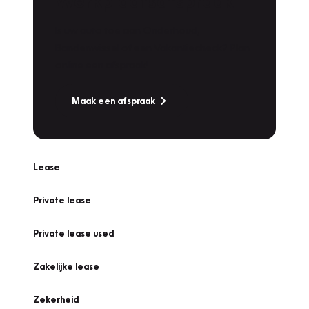
Werkplaatsafspraak
Is uw auto toe aan Onderhoud,
Bandenwissel of een Vakantiecheck? Plan
online een afspraak!
Maak een afspraak
Lease
Private lease
Private lease used
Zakelijke lease
Zekerheid