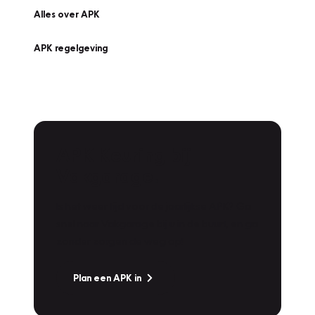
Alles over APK
APK regelgeving
APK Keuring bij
Vakgarage!
Is het weer tijd voor de jaarlijkse APK? Ga
snel naar Vakgarage bij u in de buurt, en ga
zonder zorgen de weg op!
Plan een APK in